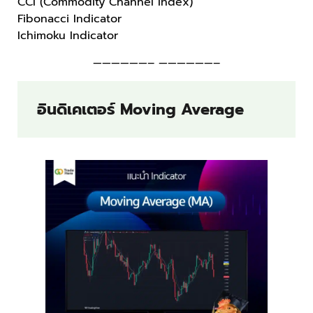
CCI (Commodity Channel Index)
Fibonacci Indicator
Ichimoku Indicator
——————– ——————–
อินดิเคเตอร์ Moving Average